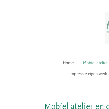
Ga
direct
naar
de
hoofdinhoud
Home
Mobiel atelier
impressie eigen werk
Mobiel atelier en 